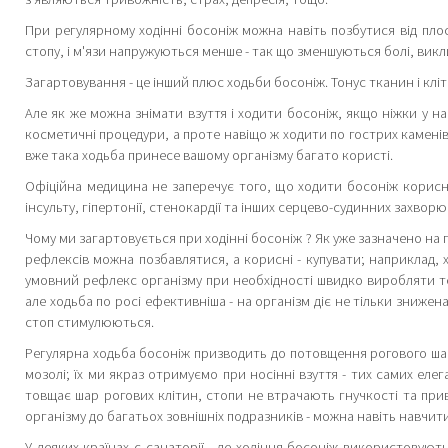
При регулярному ходінні босоніж можна навіть позбутися від плос
стопу, і м'язи напружуються менше - так що зменшуються болі, вик
Загартовування - це інший плюс ходьби босоніж. Тонус тканин і кліт
Але як же можна знімати взуття і ходити босоніж, якщо ніжки у на
косметичні процедури, а проте навіщо ж ходити по гострих каменів або
вже така ходьба принесе вашому організму багато користі.
Офіційна медицина не заперечує того, що ходити босоніж корисно
інсульту, гіпертонії, стенокардії та інших серцево-судинних захворюв
Чому ми загартовується при ходінні босоніж ? Як уже зазначено на 
рефлексів можна позбавлятися, а корисні - купувати; наприклад, 
умовний рефлекс організму при необхідності швидко виробляти т
але ходьба по росі ефективніша - на організм діє не тільки знижена
стоп стимулюються.
Регулярна ходьба босоніж призводить до потовщення рогового шару 
мозолі; їх ми якраз отримуємо при носінні взуття - тих самих ел
товщає шар рогових клітин, стопи не втрачають гнучкості та прив
організму до багатьох зовнішніх подразників - можна навіть навчити
У деяких країнах є санаторії , де ходіння босоніж використовуют