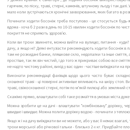
гарячим, по піску, траві, стерні, каменів, штучному льоду і так далі.
мало коли зустрічаються хронічні захворювання, яких багато в роз
Починати ходити босоніж треба поступово - це стосується будь-я
вдома - хоча б 2 рази в день по 10-15 хвилин ходити босоніж по чис
покриття не сприяють здоров'ю.
Коли ви трохи звикнете, можна вийти на вулицю; питання - куди?
дачу, а якщо ні? Деякі ентузіасти рекомендують ходити босоніж в п
там не розкидані банки, пляшкове скло, недопалки та інше сміття, але
простіше, так як він чистий, і до того ж прикриває собою все смітт
не надто чистому районі, вихід у вас один - частіше виїжджати на п
Виконати рекомендації фахівців щодо цього часто буває складн
скошеної траві - ці поверхні активніше впливають на шкіру стоп. В
траві, свіжоскошеної стерні, потім по м'якій пилюці або земляний 
Скажімо прямо, влаштувати собі таке розмаїття в умовах міста дуж
Можна зробити це на дачі - влаштувати "комбіновану" доріжку, черг
швидше і швидше. Можна полити доріжку водою - починати з теплою,
Якщо ж і на дачу виїжджати ви не можете, або у вас її немає взагалі
трохи морської або річкової гальки - близько 2-х кг. Придбайте пл