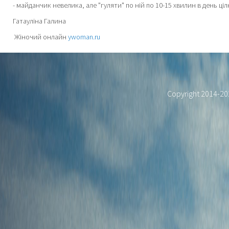
- майданчик невелика, але "гуляти" по ній по 10-15 хвилин в день 
Гатауліна Галина
Жіночий онлайн
ywoman.ru
Copyright 2014-2