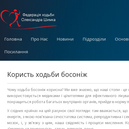
Головна
Про Нас
Новини
Підрозділи
Основ
Посилання
Користь ходьби босоніж
Чому ходьба босоніж корисна? Ми вже знаємо, що наші стопи - це о
використовується медиками і цілителями для ефективного лікуван
покращиться робота багатьох внутрішніх органів, прийде в норму пс
У східних країнах на цей рахунок свої погляди: там вважається, щ
енергія, з якою пов'язана сечостатева система, репродуктивна і се
мозок, і, у зв'язку з цим, наша свідомість і процеси мислення.
з'являються тривожність, страх, депресія, тощо.