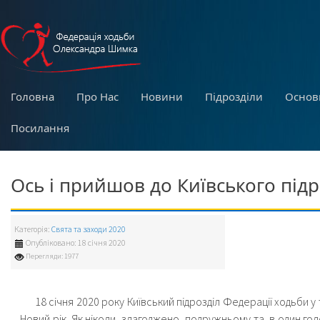
Головна
Про Нас
Новини
Підрозділи
Основ
Посилання
Ось і прийшов до Київського підр
Категорія:
Свята та заходи 2020
Опубліковано: 18 січня 2020
Перегляди: 1977
18 січня 2020 року Київський підрозділ Федерації ходьби у 
Новий рік. Як ніколи, злагоджено, подружньому та в один го