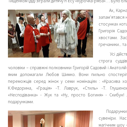
Тищенком (дід) зіграли дитячу п’єсу «курочка-ряба»… Було б
Ах, Карнава
запам’ятався н
стосунках кота
Григорія Садо
хвостами. Зас
гречаники... т
Усі дійства,
строга судді
чоловіки – справжні полковники Григорій Садовий і Анатолій
яким допомагали Любов Шимко. Вони пильно спостеріга
переможців серед жінок у семи номінаціях : «Красива ход
К.Федорина, «Грація» -Т. Лаврук, «Стиль» -Т. Глушено
«Несподіванка» - Жук та «Ну, просто Богиня» - Скибун! 
подарунками.
Подарунки, по
сувеніри. На
магічним шоу 