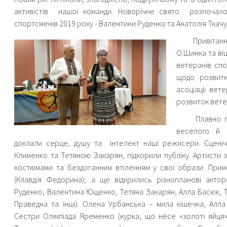
активістів нашої команди. Новорічне свято розпочало
спортсменів 2019 року - Валентини Руденко та Анатолія Ткачу
Привітання з
О.Шимка та ві
ветеранів спо
щодо розвитк
асоціації ве
розвиток вете
Плавно пере
веселого й 
доклали серце, душу та інтелект наші режисери. Сцені
Клименко та Тетяною Закарян, підкорили публіку. Артисти 
костюмами та бездоганним втіленням у свої образи. При
(Клавдія Федорина); а ще відкрились різнопланові актор
Руденко, Валентина Ющенко, Тетяна Закарян, Алла Басюк, Те
Праведна та інші). Олена Урбанська – мила кішечка, Алл
Сестри Олімпіада Яременко (курка, що несе «золоті яйця